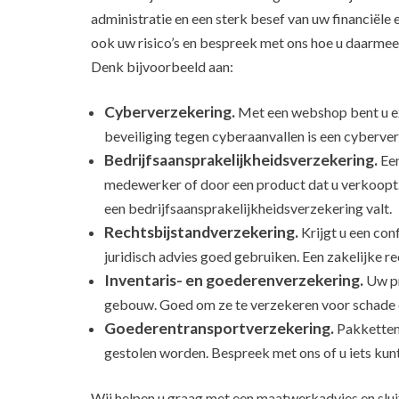
administratie en een sterk besef van uw financiële
ook uw risico’s en bespreek met ons hoe u daarmee
Denk bijvoorbeeld aan:
Cyberverzekering.
Met een webshop bent u e
beveiliging tegen cyberaanvallen is een cyberver
Bedrijfsaansprakelijkheidsverzekering.
Een
medewerker of door een product dat u verkoopt.
een bedrijfsaansprakelijkheidsverzekering valt.
Rechtsbijstandverzekering.
Krijgt u een con
juridisch advies goed gebruiken. Een zakelijke r
Inventaris- en goederenverzekering.
Uw pr
gebouw. Goed om ze te verzekeren voor schade do
Goederentransportverzekering.
Pakketten
gestolen worden. Bespreek met ons of u iets ku
Wij helpen u graag met een maatwerkadvies en slui