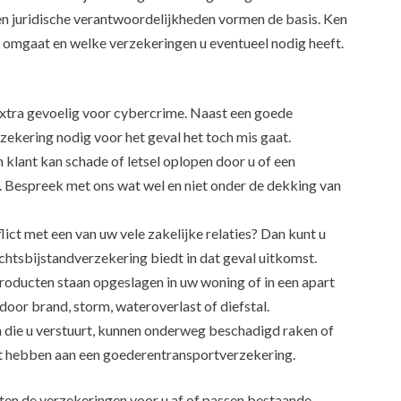
 en juridische verantwoordelijkheden vormen de basis. Ken
 omgaat en welke verzekeringen u eventueel nodig heeft.
xtra gevoelig voor cybercrime. Naast een goede
zekering nodig voor het geval het toch mis gaat.
 klant kan schade of letsel oplopen door u of een
 Bespreek met ons wat wel en niet onder de dekking van
flict met een van uw vele zakelijke relaties? Dan kunt u
echtsbijstandverzekering biedt in dat geval uitkomst.
oducten staan opgeslagen in uw woning of in een apart
or brand, storm, wateroverlast of diefstal.
 die u verstuurt, kunnen onderweg beschadigd raken of
nt hebben aan een goederentransportverzekering.
ten de verzekeringen voor u af of passen bestaande