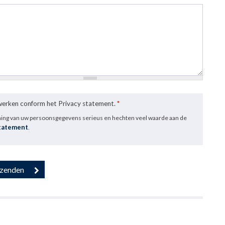
rwerken conform het Privacy statement.
*
ming van uw persoonsgegevens serieus en hechten veel waarde aan de
statement
.