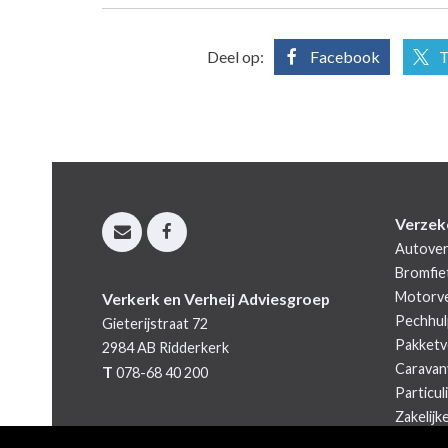
Deel op:
Facebook
T
Verzek
Autover
Bromfie
Motorve
Verkerk en Verheij Adviesgroep
Pechhul
Gieterijstraat 72
Pakketv
2984 AB
Ridderkerk
Caravan
T
078-68 40 200
Particul
Zakelijk