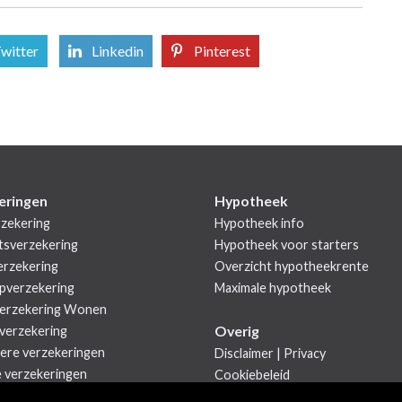
witter
Linkedin
Pinterest
eringen
Hypotheek
zekering
Hypotheek info
tsverzekering
Hypotheek voor starters
rzekering
Overzicht hypotheekrente
pverzekering
Maximale hypotheek
erzekering Wonen
Overig
verzekering
iere verzekeringen
Disclaimer
|
Privacy
e verzekeringen
Cookiebeleid