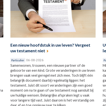
Een nieuw hoofdstuk in uw leven? Vergeet
U
uw testament niet
l
06-08-2026
Particulier
Pa
Samenwonen, trouwen, een nieuwe partner of de
Mi
geboorte van een kind. Grote veranderingen in uw leven
ka
brengen vaak veel geregel met zich mee. Toch blijft één
da
belangrijk document daarbij regelmatig liggen: het
ga
testament. Juist dit soort veranderingen zijn een goed
wo
na
moment om na te gaan of uw testament nog aansluit bij
st
uw huidige wensen. Belangrijke afspraken legt u vaak
hu
voor langere tijd vast. Juist daarom is het verstandig om
zi
daar af en toe opnieuw naar te kijken.
en