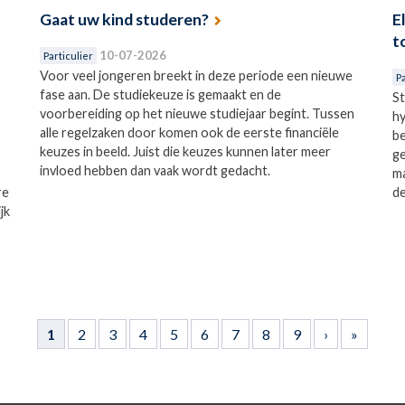
Gaat uw kind studeren?
E
t
10-07-2026
Particulier
Voor veel jongeren breekt in deze periode een nieuwe
Pa
fase aan. De studiekeuze is gemaakt en de
St
voorbereiding op het nieuwe studiejaar begint. Tussen
hy
alle regelzaken door komen ook de eerste financiële
be
keuzes in beeld. Juist die keuzes kunnen later meer
ge
invloed hebben dan vaak wordt gedacht.
ma
re
de
jk
1
2
3
4
5
6
7
8
9
›
»