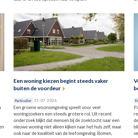
Een woning kiezen begint steeds vaker
V
buiten de voordeur
b
31-07-2026
Particulier
Pa
a
Een groene woonomgeving speelt voor veel
Pa
woningzoekers een steeds grotere rol. Uit recent
re
onderzoek blijkt dat mensen bij de zoektocht naar een
de
en
nieuwe woning niet alleen kijken naar het huis zelf, maar
bl
ook naar de kwaliteit van de leefomgeving. Bomen,
ve