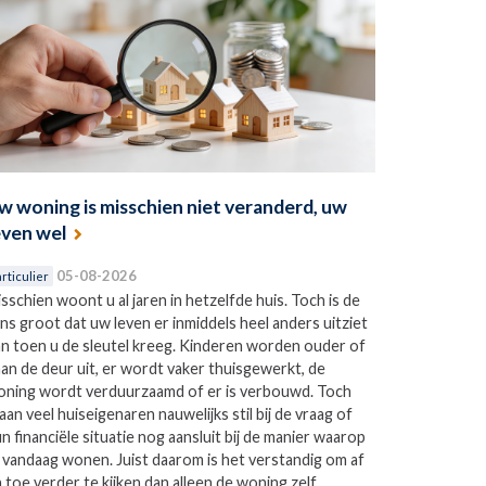
w woning is misschien niet veranderd, uw
even wel
05-08-2026
rticulier
sschien woont u al jaren in hetzelfde huis. Toch is de
ns groot dat uw leven er inmiddels heel anders uitziet
n toen u de sleutel kreeg. Kinderen worden ouder of
an de deur uit, er wordt vaker thuisgewerkt, de
ning wordt verduurzaamd of er is verbouwd. Toch
aan veel huiseigenaren nauwelijks stil bij de vraag of
n financiële situatie nog aansluit bij de manier waarop
j vandaag wonen. Juist daarom is het verstandig om af
 toe verder te kijken dan alleen de woning zelf.