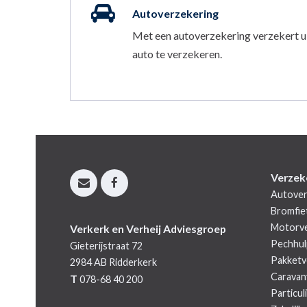
Autoverzekering
Met een autoverzekering verzekert u 
auto te verzekeren.
Verzek
Autover
Bromfie
Motorve
Verkerk en Verheij Adviesgroep
Pechhul
Gieterijstraat 72
Pakketv
2984 AB
Ridderkerk
Caravan
T
078-68 40 200
Particul