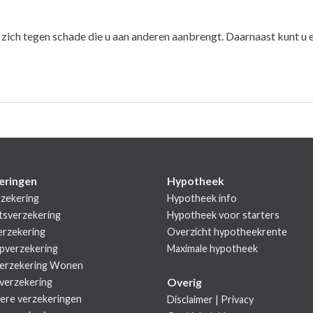
zich tegen schade die u aan anderen aanbrengt. Daarnaast kunt u
eringen
Hypotheek
zekering
Hypotheek info
tsverzekering
Hypotheek voor starters
rzekering
Overzicht hypotheekrente
pverzekering
Maximale hypotheek
erzekering Wonen
Overig
verzekering
iere verzekeringen
Disclaimer
|
Privacy